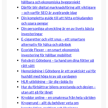
hållbara och ekonomiska byggprojekt
Därför blir digital marknadsföring allt viktigare
– och varför SEO är avgörande idag
Din kompletta guide till att hitta erbjudanden
och spara pengar
Din personliga utveckling är en av livets bästa
investeringar
E-cigaretter och vitt snus – ett smartare
alternativ för hälsa och plånbok
Ecoride Flexer – en smart ekonomisk
investering för hållbar mobilitet
Fotvård i Göteborg – ta hand om dina fötter på
rätt sätt
Hemstädning i Göteborg är ett praktiskt val för
hushåll med höga krav på vardagen
HLR-utbildning – lär dig rädda liv
Hur du förbättrar bilens prestanda och design –
utan att gå för långt
Kryddor online – en smakresa från hela världen
Krypgrund – allt du behöver veta om