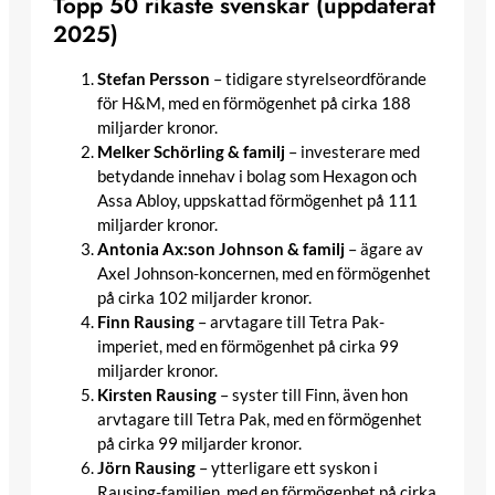
Topp 50 rikaste svenskar (uppdaterat
2025)
Stefan Persson
– tidigare styrelseordförande
för H&M, med en förmögenhet på cirka 188
miljarder kronor.​
Melker Schörling & familj
– investerare med
betydande innehav i bolag som Hexagon och
Assa Abloy, uppskattad förmögenhet på 111
miljarder kronor.
Antonia Ax:son Johnson & familj
– ägare av
Axel Johnson-koncernen, med en förmögenhet
på cirka 102 miljarder kronor.​
Finn Rausing
– arvtagare till Tetra Pak-
imperiet, med en förmögenhet på cirka 99
miljarder kronor.​
Kirsten Rausing
– syster till Finn, även hon
arvtagare till Tetra Pak, med en förmögenhet
på cirka 99 miljarder kronor.​
Jörn Rausing
– ytterligare ett syskon i
Rausing-familjen, med en förmögenhet på cirka