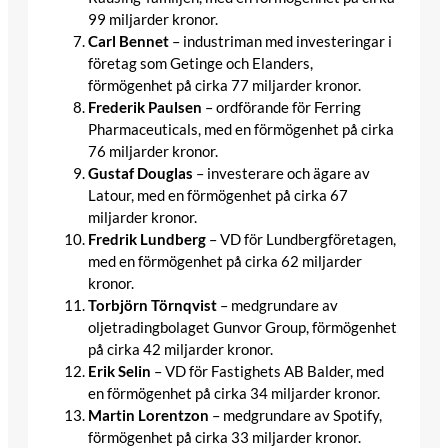
99 miljarder kronor.​
Carl Bennet
– industriman med investeringar i
företag som Getinge och Elanders,
förmögenhet på cirka 77 miljarder kronor.​
Frederik Paulsen
– ordförande för Ferring
Pharmaceuticals, med en förmögenhet på cirka
76 miljarder kronor.​
Gustaf Douglas
– investerare och ägare av
Latour, med en förmögenhet på cirka 67
miljarder kronor.​
Fredrik Lundberg
– VD för Lundbergföretagen,
med en förmögenhet på cirka 62 miljarder
kronor.
Torbjörn Törnqvist
– medgrundare av
oljetradingbolaget Gunvor Group, förmögenhet
på cirka 42 miljarder kronor.
Erik Selin
– VD för Fastighets AB Balder, med
en förmögenhet på cirka 34 miljarder kronor.​
Martin Lorentzon
– medgrundare av Spotify,
förmögenhet på cirka 33 miljarder kronor.​