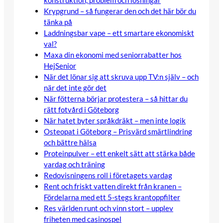
konstruktion, problem och lösningar
Krypgrund – så fungerar den och det här bör du
tänka på
Laddningsbar vape – ett smartare ekonomiskt
val?
Maxa din ekonomi med seniorrabatter hos
HejSenior
När det lönar sig att skruva upp TV:n själv – och
när det inte gör det
När fötterna börjar protestera – så hittar du
rätt fotvård i Göteborg
När hatet byter språkdräkt – men inte logik
Osteopat i Göteborg – Prisvärd smärtlindring
och bättre hälsa
Proteinpulver – ett enkelt sätt att stärka både
vardag och träning
Redovisningens roll i företagets vardag
Rent och friskt vatten direkt från kranen –
Fördelarna med ett 5-stegs krantoppfilter
Res världen runt och vinn stort – upplev
friheten med casinospel