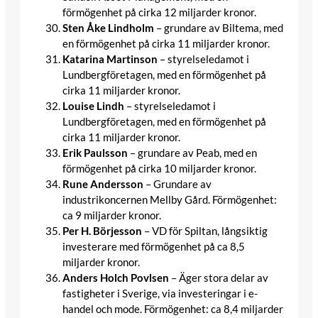
förmögenhet på cirka 12 miljarder kronor.​
Sten Åke Lindholm
– grundare av Biltema, med
en förmögenhet på cirka 11 miljarder kronor.​
Katarina Martinson
– styrelseledamot i
Lundbergföretagen, med en förmögenhet på
cirka 11 miljarder kronor.​
Louise Lindh
– styrelseledamot i
Lundbergföretagen, med en förmögenhet på
cirka 11 miljarder kronor.​
Erik Paulsson
– grundare av Peab, med en
förmögenhet på cirka 10 miljarder kronor.​
Rune Andersson
– Grundare av
industrikoncernen Mellby Gård. Förmögenhet:
ca 9 miljarder kronor.
Per H. Börjesson
– VD för Spiltan, långsiktig
investerare med förmögenhet på ca 8,5
miljarder kronor.
Anders Holch Povlsen
– Äger stora delar av
fastigheter i Sverige, via investeringar i e-
handel och mode. Förmögenhet: ca 8,4 miljarder