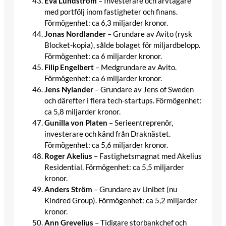
Eva Lundström
– Investerare och arvtagare
med portfölj inom fastigheter och finans.
Förmögenhet: ca 6,3 miljarder kronor.
Jonas Nordlander
– Grundare av Avito (rysk
Blocket-kopia), sålde bolaget för miljardbelopp.
Förmögenhet: ca 6 miljarder kronor.
Filip Engelbert
– Medgrundare av Avito.
Förmögenhet: ca 6 miljarder kronor.
Jens Nylander
– Grundare av Jens of Sweden
och därefter i flera tech-startups. Förmögenhet:
ca 5,8 miljarder kronor.
Gunilla von Platen
– Serieentreprenör,
investerare och känd från Draknästet.
Förmögenhet: ca 5,6 miljarder kronor.
Roger Akelius
– Fastighetsmagnat med Akelius
Residential. Förmögenhet: ca 5,5 miljarder
kronor.
Anders Ström
– Grundare av Unibet (nu
Kindred Group). Förmögenhet: ca 5,2 miljarder
kronor.
Ann Grevelius
– Tidigare storbankchef och