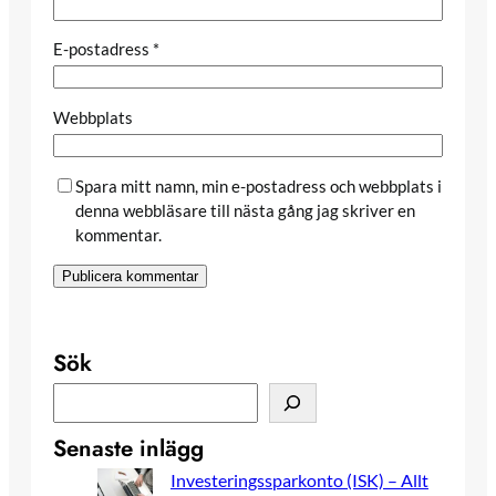
E-postadress
*
Webbplats
Spara mitt namn, min e-postadress och webbplats i
denna webbläsare till nästa gång jag skriver en
kommentar.
Sök
S
ö
Senaste inlägg
k
Investeringssparkonto (ISK) – Allt